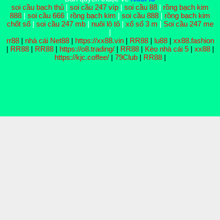
soi cầu bạch thủ
|
soi cầu 247 víp
|
soi cầu 88
|
rồng bạch kim
888
|
soi cầu 666
|
rồng bạch kim
|
soi cầu 888
|
rồng bạch kim
chốt số
|
soi cầu 247 mb
|
nuôi lô tô
|
xổ số 3 m
|
Soi cầu 247 me
|
rr88
|
nhà cái Net88
|
https://xx88.vin
|
RR88
|
lu88
|
xx88.fashion
|
RR88
|
RR88
|
https://o8.trading/
|
RR88
|
Kèo nhà cái 5
|
xx88
|
https://kjc.coffee/
|
79Club
|
RR88
|