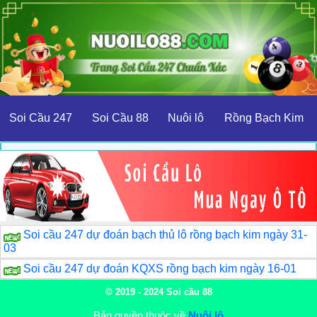
Soi Cầu 247
Soi Cầu 88
Nuôi lô
Rồng Bạch Kim
Soi cầu 247 dự đoán bạch thủ lô rồng bạch kim ngày 31-
03
Soi cầu 247 dự đoán KQXS rồng bạch kim ngày 16-01
© 2019 - 2024
Soi cầu 88
Bản quyền thuộc về
Nuôi lô