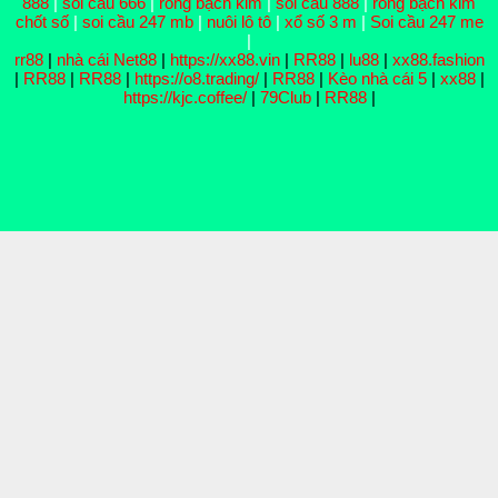
888
|
soi cầu 666
|
rồng bạch kim
|
soi cầu 888
|
rồng bạch kim
chốt số
|
soi cầu 247 mb
|
nuôi lô tô
|
xổ số 3 m
|
Soi cầu 247 me
|
rr88
|
nhà cái Net88
|
https://xx88.vin
|
RR88
|
lu88
|
xx88.fashion
|
RR88
|
RR88
|
https://o8.trading/
|
RR88
|
Kèo nhà cái 5
|
xx88
|
https://kjc.coffee/
|
79Club
|
RR88
|