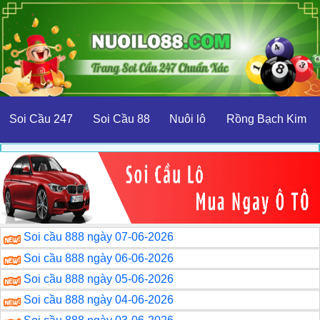
Soi Cầu 247
Soi Cầu 88
Nuôi lô
Rồng Bạch Kim
Soi cầu 888 ngày 07-06-2026
Soi cầu 888 ngày 06-06-2026
Soi cầu 888 ngày 05-06-2026
Soi cầu 888 ngày 04-06-2026