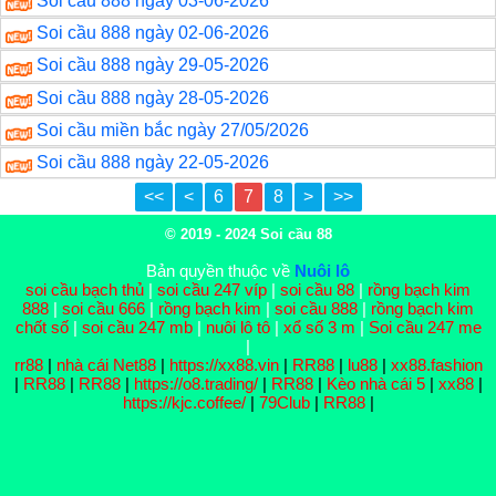
Soi cầu 888 ngày 03-06-2026
Soi cầu 888 ngày 02-06-2026
Soi cầu 888 ngày 29-05-2026
Soi cầu 888 ngày 28-05-2026
Soi cầu miền bắc ngày 27/05/2026
Soi cầu 888 ngày 22-05-2026
<<
<
6
7
8
>
>>
© 2019 - 2024
Soi cầu 88
Bản quyền thuộc về
Nuôi lô
soi cầu bạch thủ
|
soi cầu 247 víp
|
soi cầu 88
|
rồng bạch kim
888
|
soi cầu 666
|
rồng bạch kim
|
soi cầu 888
|
rồng bạch kim
chốt số
|
soi cầu 247 mb
|
nuôi lô tô
|
xổ số 3 m
|
Soi cầu 247 me
|
rr88
|
nhà cái Net88
|
https://xx88.vin
|
RR88
|
lu88
|
xx88.fashion
|
RR88
|
RR88
|
https://o8.trading/
|
RR88
|
Kèo nhà cái 5
|
xx88
|
https://kjc.coffee/
|
79Club
|
RR88
|