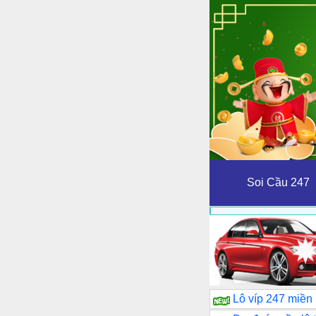
Soi Cầu 247
Lô víp 247 miền