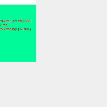
ch kim
|
soi cầu 888
|
47 me
|
/o8.trading/
|
RR88
|