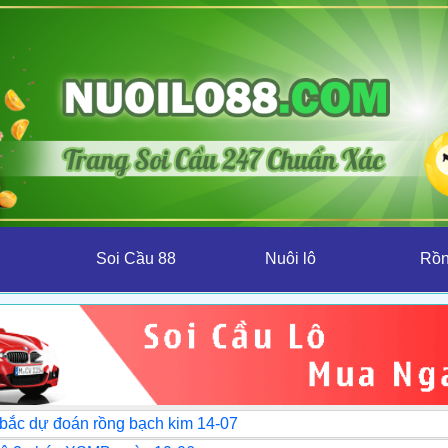
Soi Cầu 88
Nuôi lô
Rồn
 bắc dự đoán rồng bạch kim 14-07