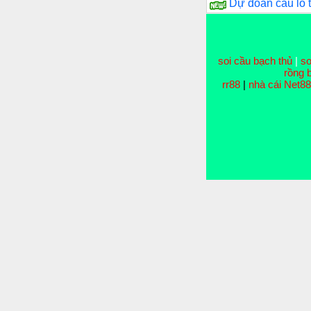
Dự đoán cầu lô 
soi cầu bạch thủ
|
so
rồng 
rr88
|
nhà cái Net88