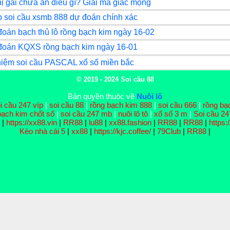
ị gái chứa ẩn điều gì? Giải mã giấc mộng
 soi cầu xsmb 888 dự đoán chính xác
đoán bạch thủ lô rồng bạch kim ngày 16-02
 đoán KQXS rồng bạch kim ngày 16-01
hiệm soi cầu PASCAL xổ số miền bắc
© 2019 - 2024
Soi cầu 88
Bản quyền thuộc về
Nuôi lô
i cầu 247 víp
|
soi cầu 88
|
rồng bạch kim 888
|
soi cầu 666
|
rồng bạ
bạch kim chốt số
|
soi cầu 247 mb
|
nuôi lô tô
|
xổ số 3 m
|
Soi cầu 2
|
https://xx88.vin
|
RR88
|
lu88
|
xx88.fashion
|
RR88
|
RR88
|
https:/
Kèo nhà cái 5
|
xx88
|
https://kjc.coffee/
|
79Club
|
RR88
|