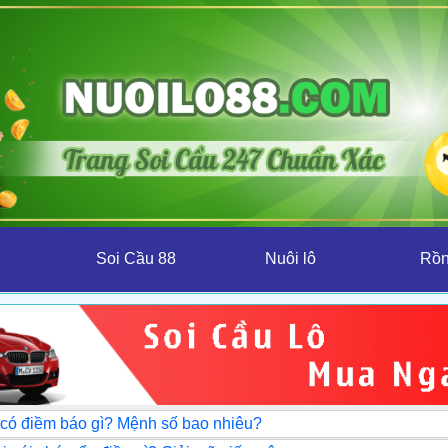
Soi Cầu 88
Nuôi lô
Rồn
 có điềm báo gì? Mệnh số bao nhiêu?