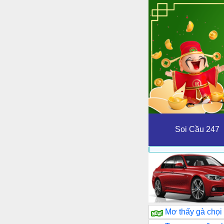
Soi Cầu 247
Mơ thấy gà chọi