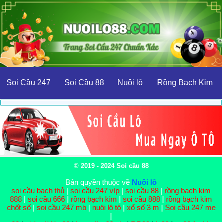
Soi Cầu 247
Soi Cầu 88
Nuôi lô
Rồng Bạch Kim
© 2019 - 2024
Soi cầu 88
Bản quyền thuộc về
Nuôi lô
soi cầu bạch thủ
|
soi cầu 247 víp
|
soi cầu 88
|
rồng bạch kim
888
|
soi cầu 666
|
rồng bạch kim
|
soi cầu 888
|
rồng bạch kim
chốt số
|
soi cầu 247 mb
|
nuôi lô tô
|
xổ số 3 m
|
Soi cầu 247 me
|