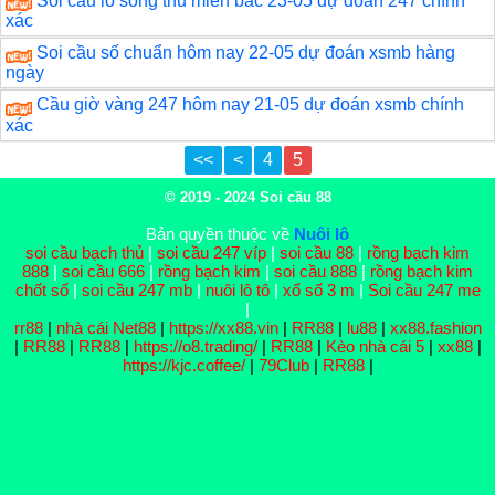
Soi cầu lô song thủ miền bắc 23-05 dự đoán 247 chính
xác
Soi cầu số chuẩn hôm nay 22-05 dự đoán xsmb hàng
ngày
Cầu giờ vàng 247 hôm nay 21-05 dự đoán xsmb chính
xác
<<
<
4
5
© 2019 - 2024
Soi cầu 88
Bản quyền thuộc về
Nuôi lô
soi cầu bạch thủ
|
soi cầu 247 víp
|
soi cầu 88
|
rồng bạch kim
888
|
soi cầu 666
|
rồng bạch kim
|
soi cầu 888
|
rồng bạch kim
chốt số
|
soi cầu 247 mb
|
nuôi lô tô
|
xổ số 3 m
|
Soi cầu 247 me
|
rr88
|
nhà cái Net88
|
https://xx88.vin
|
RR88
|
lu88
|
xx88.fashion
|
RR88
|
RR88
|
https://o8.trading/
|
RR88
|
Kèo nhà cái 5
|
xx88
|
https://kjc.coffee/
|
79Club
|
RR88
|