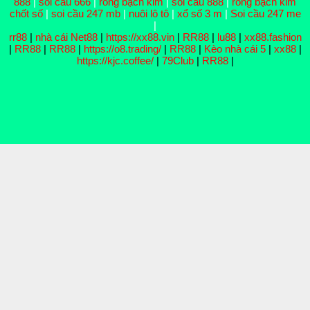
888
|
soi cầu 666
|
rồng bạch kim
|
soi cầu 888
|
rồng bạch kim
chốt số
|
soi cầu 247 mb
|
nuôi lô tô
|
xổ số 3 m
|
Soi cầu 247 me
|
rr88
|
nhà cái Net88
|
https://xx88.vin
|
RR88
|
lu88
|
xx88.fashion
|
RR88
|
RR88
|
https://o8.trading/
|
RR88
|
Kèo nhà cái 5
|
xx88
|
https://kjc.coffee/
|
79Club
|
RR88
|