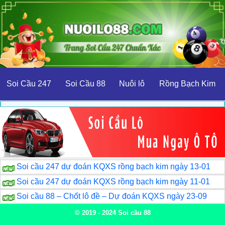
Soi Cầu 247
Soi Cầu 88
Nuôi lô
Rồng Bạch Kim
Soi cầu 247 dự đoán KQXS rồng bạch kim ngày 13-01
Soi cầu 247 dự đoán KQXS rồng bạch kim ngày 11-01
Soi cầu 88 – Chốt lô đề – Dự đoán KQXS ngày 23-09
© 2019 - 2024
Soi cầu 88