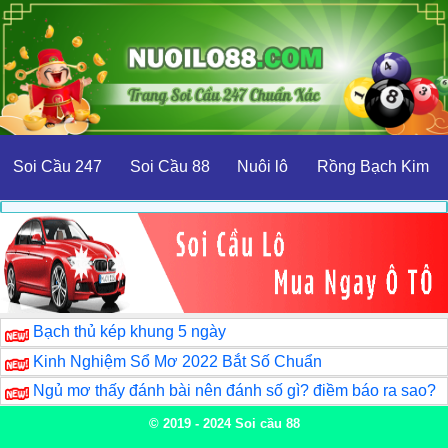
Soi Cầu 247
Soi Cầu 88
Nuôi lô
Rồng Bạch Kim
Bạch thủ kép khung 5 ngày
Kinh Nghiệm Sổ Mơ 2022 Bắt Số Chuẩn
Ngủ mơ thấy đánh bài nên đánh số gì? điềm báo ra sao?
© 2019 - 2024
Soi cầu 88