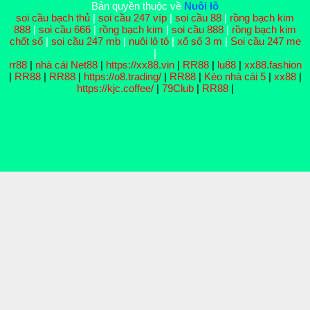
Bản quyền thuộc về
Nuôi lô
soi cầu bạch thủ
|
soi cầu 247 víp
|
soi cầu 88
|
rồng bạch kim
888
|
soi cầu 666
|
rồng bạch kim
|
soi cầu 888
|
rồng bạch kim
chốt số
|
soi cầu 247 mb
|
nuôi lô tô
|
xổ số 3 m
|
Soi cầu 247 me
|
rr88
|
nhà cái Net88
|
https://xx88.vin
|
RR88
|
lu88
|
xx88.fashion
|
RR88
|
RR88
|
https://o8.trading/
|
RR88
|
Kèo nhà cái 5
|
xx88
|
https://kjc.coffee/
|
79Club
|
RR88
|