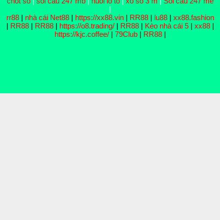
chốt số
|
soi cầu 247 mb
|
nuôi lô tô
|
xổ số 3 m
|
Soi cầu 247 me
|
rr88
|
nhà cái Net88
|
https://xx88.vin
|
RR88
|
lu88
|
xx88.fashion
|
RR88
|
RR88
|
https://o8.trading/
|
RR88
|
Kèo nhà cái 5
|
xx88
|
https://kjc.coffee/
|
79Club
|
RR88
|