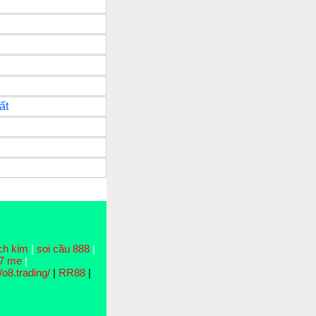
ất
ch kim
|
soi cầu 888
|
47 me
|
/o8.trading/
|
RR88
|