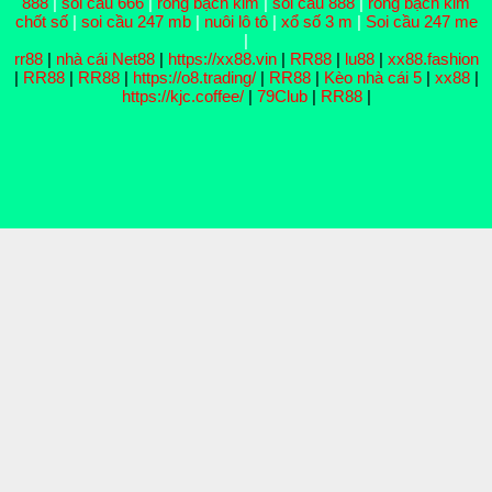
888
|
soi cầu 666
|
rồng bạch kim
|
soi cầu 888
|
rồng bạch kim
chốt số
|
soi cầu 247 mb
|
nuôi lô tô
|
xổ số 3 m
|
Soi cầu 247 me
|
rr88
|
nhà cái Net88
|
https://xx88.vin
|
RR88
|
lu88
|
xx88.fashion
|
RR88
|
RR88
|
https://o8.trading/
|
RR88
|
Kèo nhà cái 5
|
xx88
|
https://kjc.coffee/
|
79Club
|
RR88
|