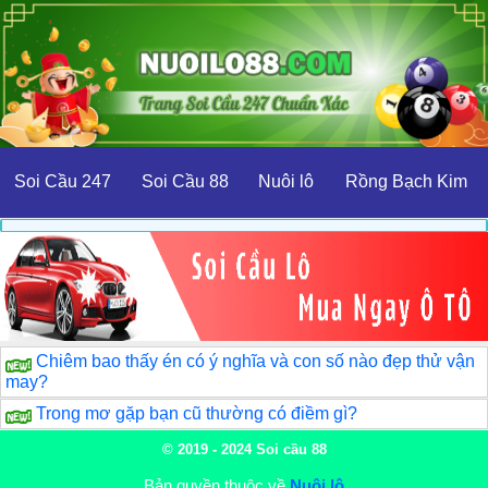
Soi Cầu 247
Soi Cầu 88
Nuôi lô
Rồng Bạch Kim
Chiêm bao thấy én có ý nghĩa và con số nào đẹp thử vận
may?
Trong mơ gặp bạn cũ thường có điềm gì?
© 2019 - 2024
Soi cầu 88
Bản quyền thuộc về
Nuôi lô