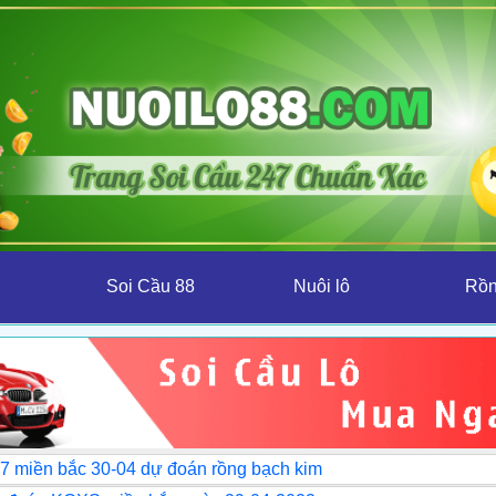
Soi Cầu 88
Nuôi lô
Rồn
247 miền bắc 30-04 dự đoán rồng bạch kim