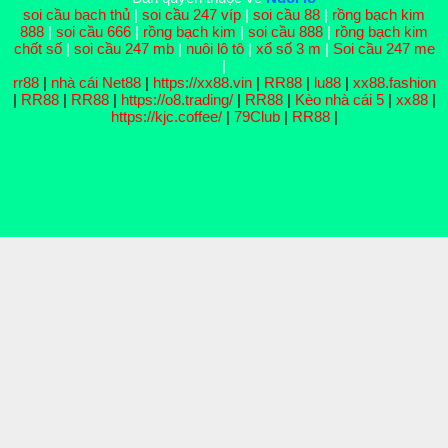
soi cầu bạch thủ
|
soi cầu 247 víp
|
soi cầu 88
|
rồng bạch kim
888
|
soi cầu 666
|
rồng bạch kim
|
soi cầu 888
|
rồng bạch kim
chốt số
|
soi cầu 247 mb
|
nuôi lô tô
|
xổ số 3 m
|
Soi cầu 247 me
|
rr88
|
nhà cái Net88
|
https://xx88.vin
|
RR88
|
lu88
|
xx88.fashion
|
RR88
|
RR88
|
https://o8.trading/
|
RR88
|
Kèo nhà cái 5
|
xx88
|
https://kjc.coffee/
|
79Club
|
RR88
|