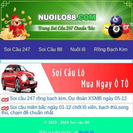
Soi Cầu 247
Soi Cầu 88
Nuôi lô
Rồng Bạch Kim
Soi cầu 247 rồng bạch kim, Dự đoán XSMB ngày 05-12
Soi cầu miền bắc ngày 01-12 chốt lô xiên, bạch thủ,song
thủ, chạm đề chuẩn nhất
© 2019 - 2024
Soi cầu 88
Bản quyền thuộc về
Nuôi lô