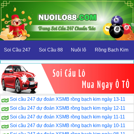
Soi Cầu 247
Soi Cầu 88
Nuôi lô
Rồng Bạch Kim
Soi cầu 247 dự đoán XSMB rồng bạch kim ngày 13-11
Soi cầu 247 dự đoán XSMB rồng bạch kim ngày 12-11
Soi cầu 247 dự đoán XSMB rồng bạch kim ngày 11-11
Soi cầu 247 dự đoán XSMB rồng bạch kim ngày 10-11