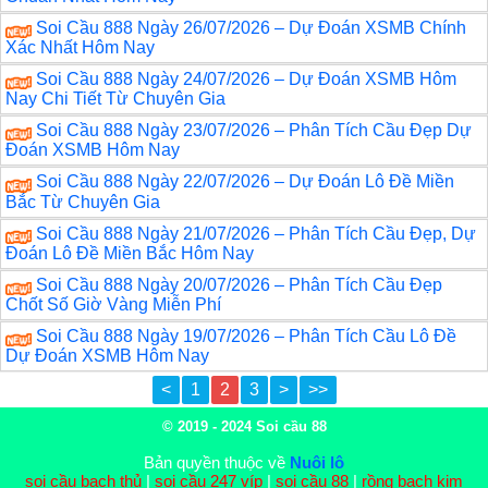
Soi Cầu 888 Ngày 26/07/2026 – Dự Đoán XSMB Chính
Xác Nhất Hôm Nay
Soi Cầu 888 Ngày 24/07/2026 – Dự Đoán XSMB Hôm
Nay Chi Tiết Từ Chuyên Gia
Soi Cầu 888 Ngày 23/07/2026 – Phân Tích Cầu Đẹp Dự
Đoán XSMB Hôm Nay
Soi Cầu 888 Ngày 22/07/2026 – Dự Đoán Lô Đề Miền
Bắc Từ Chuyên Gia
Soi Cầu 888 Ngày 21/07/2026 – Phân Tích Cầu Đẹp, Dự
Đoán Lô Đề Miền Bắc Hôm Nay
Soi Cầu 888 Ngày 20/07/2026 – Phân Tích Cầu Đẹp
Chốt Số Giờ Vàng Miễn Phí
Soi Cầu 888 Ngày 19/07/2026 – Phân Tích Cầu Lô Đề
Dự Đoán XSMB Hôm Nay
<
1
2
3
>
>>
© 2019 - 2024
Soi cầu 88
Bản quyền thuộc về
Nuôi lô
soi cầu bạch thủ
|
soi cầu 247 víp
|
soi cầu 88
|
rồng bạch kim