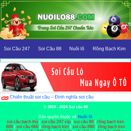
Soi Cầu 247
Soi Cầu 88
Nuôi lô
Rồng Bạch Kim
Chiến thuật soi cầu – Định nghĩa soi cầu
© 2019 - 2024
Soi cầu 88
Bản quyền thuộc về
Nuôi lô
soi cầu bạch thủ
|
soi cầu 247 víp
|
soi cầu 88
|
rồng bạch kim
888
|
soi cầu 666
|
rồng bạch kim
|
soi cầu 888
|
rồng bạch kim