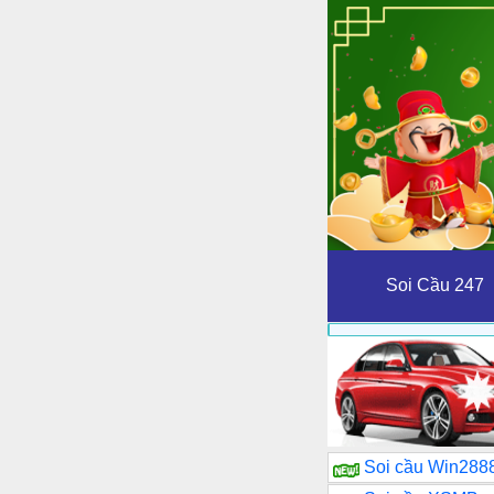
Soi Cầu 247
Soi cầu Win2888