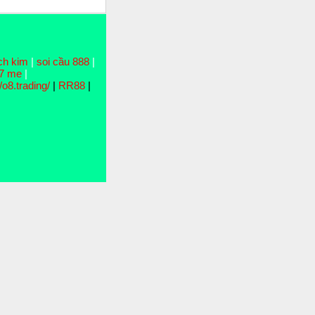
ch kim
|
soi cầu 888
|
47 me
|
/o8.trading/
|
RR88
|