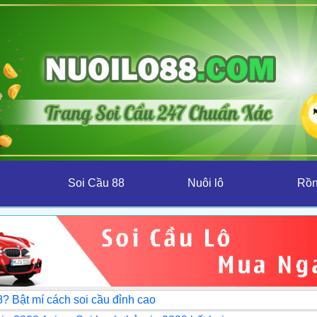
Soi Cầu 88
Nuôi lô
Rồn
? Bật mí cách soi cầu đỉnh cao