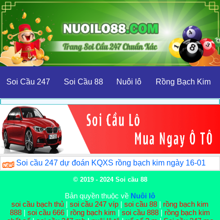
Soi Cầu 247
Soi Cầu 88
Nuôi lô
Rồng Bạch Kim
Soi cầu 247 dự đoán KQXS rồng bạch kim ngày 16-01
© 2019 - 2024
Soi cầu 88
Bản quyền thuộc về
Nuôi lô
soi cầu bạch thủ
|
soi cầu 247 víp
|
soi cầu 88
|
rồng bạch kim
888
|
soi cầu 666
|
rồng bạch kim
|
soi cầu 888
|
rồng bạch kim