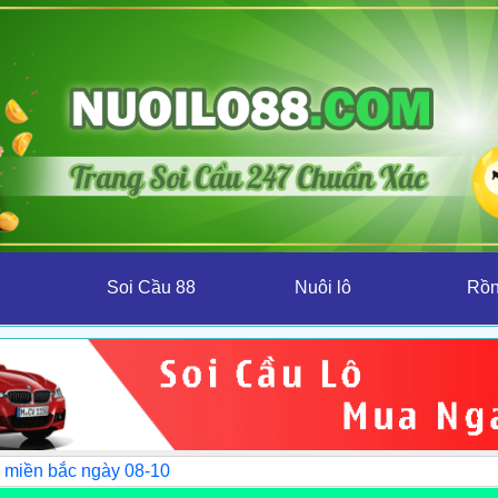
Soi Cầu 88
Nuôi lô
Rồn
 miền bắc ngày 08-10