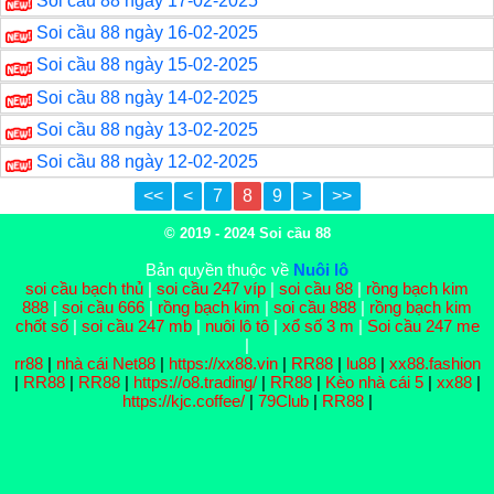
Soi cầu 88 ngày 17-02-2025
Soi cầu 88 ngày 16-02-2025
Soi cầu 88 ngày 15-02-2025
Soi cầu 88 ngày 14-02-2025
Soi cầu 88 ngày 13-02-2025
Soi cầu 88 ngày 12-02-2025
<<
<
7
8
9
>
>>
© 2019 - 2024
Soi cầu 88
Bản quyền thuộc về
Nuôi lô
soi cầu bạch thủ
|
soi cầu 247 víp
|
soi cầu 88
|
rồng bạch kim
888
|
soi cầu 666
|
rồng bạch kim
|
soi cầu 888
|
rồng bạch kim
chốt số
|
soi cầu 247 mb
|
nuôi lô tô
|
xổ số 3 m
|
Soi cầu 247 me
|
rr88
|
nhà cái Net88
|
https://xx88.vin
|
RR88
|
lu88
|
xx88.fashion
|
RR88
|
RR88
|
https://o8.trading/
|
RR88
|
Kèo nhà cái 5
|
xx88
|
https://kjc.coffee/
|
79Club
|
RR88
|