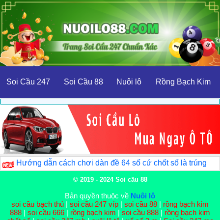
Soi Cầu 247
Soi Cầu 88
Nuôi lô
Rồng Bạch Kim
Hướng dẫn cách chơi dàn đề 64 số cứ chốt số là trúng
© 2019 - 2024
Soi cầu 88
Bản quyền thuộc về
Nuôi lô
soi cầu bạch thủ
|
soi cầu 247 víp
|
soi cầu 88
|
rồng bạch kim
888
|
soi cầu 666
|
rồng bạch kim
|
soi cầu 888
|
rồng bạch kim