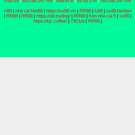
chốt số
|
soi cầu 247 mb
|
nuôi lô tô
|
xổ số 3 m
|
Soi cầu 247 me
|
rr88
|
nhà cái Net88
|
https://xx88.vin
|
RR88
|
lu88
|
xx88.fashion
|
RR88
|
RR88
|
https://o8.trading/
|
RR88
|
Kèo nhà cái 5
|
xx88
|
https://kjc.coffee/
|
79Club
|
RR88
|