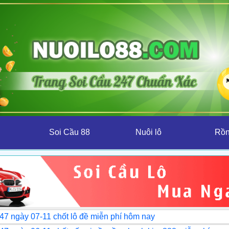
Soi Cầu 88
Nuôi lô
Rồn
7 ngày 07-11 chốt lô đề miễn phí hôm nay