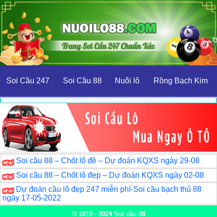
Soi Cầu 247
Soi Cầu 88
Nuôi lô
Rồng Bạch Kim
Soi cầu 88 – Chốt lô đề – Dự đoán KQXS ngày 29-08
Soi cầu 88 – Chốt lô đẹp – Dự đoán KQXS ngày 02-08
Dự đoán cầu lô đẹp 247 miễn phí-Soi cầu bạch thủ 88
ngày 17-05-2022
© 2019 - 2024
Soi cầu 88