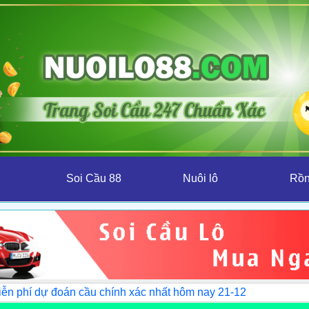
Soi Cầu 88
Nuôi lô
Rồn
miễn phí dự đoán cầu chính xác nhất hôm nay 21-12