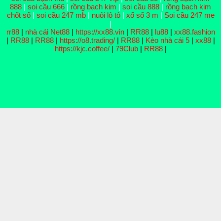
888
|
soi cầu 666
|
rồng bạch kim
|
soi cầu 888
|
rồng bạch kim
chốt số
|
soi cầu 247 mb
|
nuôi lô tô
|
xổ số 3 m
|
Soi cầu 247 me
|
rr88
|
nhà cái Net88
|
https://xx88.vin
|
RR88
|
lu88
|
xx88.fashion
|
RR88
|
RR88
|
https://o8.trading/
|
RR88
|
Kèo nhà cái 5
|
xx88
|
https://kjc.coffee/
|
79Club
|
RR88
|