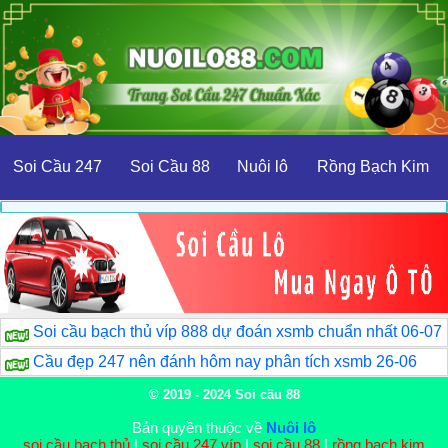
Soi Cầu 247
Soi Cầu 88
Nuôi lô
Rồng Bạch Kim
Soi cầu bạch thủ víp 888 dự đoán xsmb chuẩn nhất 06-07
Cầu đẹp 247 nên đánh hôm nay phân tích xsmb 26-06
© 2019 - 2024
Soi cầu 88
Bản quyền thuộc về
Nuôi lô
soi cầu bạch thủ
|
soi cầu 247 víp
|
soi cầu 88
|
rồng bạch kim