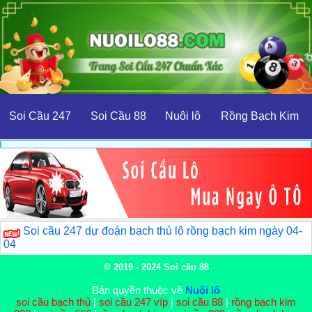
Soi Cầu 247
Soi Cầu 88
Nuôi lô
Rồng Bạch Kim
Soi cầu 247 dự đoán bạch thủ lô rồng bạch kim ngày 04-
04
© 2019 - 2024
Soi cầu 88
Bản quyền thuộc về
Nuôi lô
soi cầu bạch thủ
|
soi cầu 247 víp
|
soi cầu 88
|
rồng bạch kim