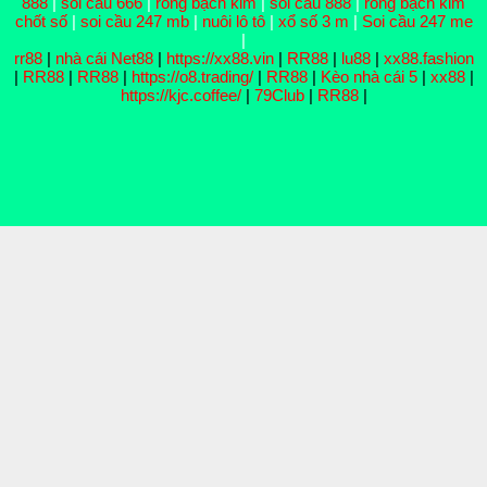
888
|
soi cầu 666
|
rồng bạch kim
|
soi cầu 888
|
rồng bạch kim
chốt số
|
soi cầu 247 mb
|
nuôi lô tô
|
xổ số 3 m
|
Soi cầu 247 me
|
rr88
|
nhà cái Net88
|
https://xx88.vin
|
RR88
|
lu88
|
xx88.fashion
|
RR88
|
RR88
|
https://o8.trading/
|
RR88
|
Kèo nhà cái 5
|
xx88
|
https://kjc.coffee/
|
79Club
|
RR88
|