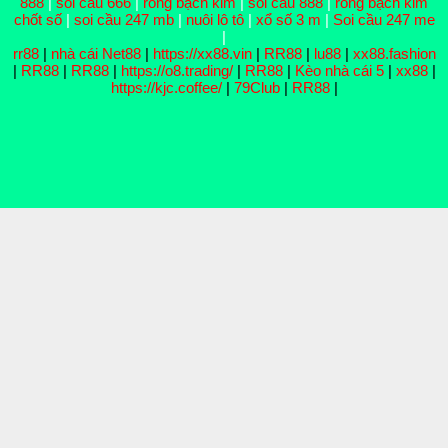
888
|
soi cầu 666
|
rồng bạch kim
|
soi cầu 888
|
rồng bạch kim
chốt số
|
soi cầu 247 mb
|
nuôi lô tô
|
xổ số 3 m
|
Soi cầu 247 me
|
rr88
|
nhà cái Net88
|
https://xx88.vin
|
RR88
|
lu88
|
xx88.fashion
|
RR88
|
RR88
|
https://o8.trading/
|
RR88
|
Kèo nhà cái 5
|
xx88
|
https://kjc.coffee/
|
79Club
|
RR88
|