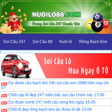
Soi Cầu 247
Soi Cầu 88
Nuôi lô
Rồng Bạch Kim
Dự đoán cầu bạch thủ 24h soi cầu win 2888 hôm nay 04-
07
Chốt cặp lô đẹp 247 miền bắc soi cầu chính xác 17-06
Dự đoán xsmb 247 chốt cầu song thủ ngày 16-05
Chốt lô đẹp rồng bạch kim dự đoán lô đề 15-06