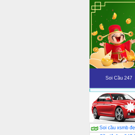
Soi Cầu 247
Soi cầu xsmb đẹ