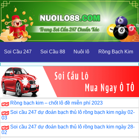
Soi Cầu 247
Soi Cầu 88
Nuôi lô
Rồng Bạch Kim
Rồng bạch kim – chốt lô đề miễn phí 2023
Soi cầu 247 dự đoán bạch thủ lô rồng bạch kim ngày 02-
03
Soi cầu 247 dự đoán bạch thủ lô rồng bạch kim ngày 28-
02