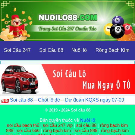
Soi Cầu 247
Soi Cầu 88
Nuôi lô
Rồng Bạch Kim
Soi cầu 88 – Chốt lô đề – Dự đoán KQXS ngày 07-09
© 2019 - 2024
Soi cầu 88
Bản quyền thuộc về
Nuôi lô
soi cầu bạch thủ
|
soi cầu 247 víp
|
soi cầu 88
|
rồng bạch kim
888
|
soi cầu 666
|
rồng bạch kim
|
soi cầu 888
|
rồng bạch kim