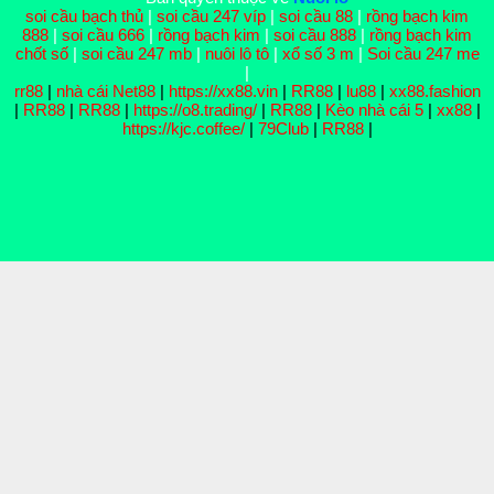
soi cầu bạch thủ
|
soi cầu 247 víp
|
soi cầu 88
|
rồng bạch kim
888
|
soi cầu 666
|
rồng bạch kim
|
soi cầu 888
|
rồng bạch kim
chốt số
|
soi cầu 247 mb
|
nuôi lô tô
|
xổ số 3 m
|
Soi cầu 247 me
|
rr88
|
nhà cái Net88
|
https://xx88.vin
|
RR88
|
lu88
|
xx88.fashion
|
RR88
|
RR88
|
https://o8.trading/
|
RR88
|
Kèo nhà cái 5
|
xx88
|
https://kjc.coffee/
|
79Club
|
RR88
|