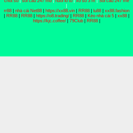
chốt số
|
soi cầu 247 mb
|
nuôi lô tô
|
xổ số 3 m
|
Soi cầu 247 me
|
rr88
|
nhà cái Net88
|
https://xx88.vin
|
RR88
|
lu88
|
xx88.fashion
|
RR88
|
RR88
|
https://o8.trading/
|
RR88
|
Kèo nhà cái 5
|
xx88
|
https://kjc.coffee/
|
79Club
|
RR88
|