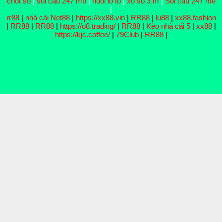
chốt số
|
soi cầu 247 mb
|
nuôi lô tô
|
xổ số 3 m
|
Soi cầu 247 me
|
rr88
|
nhà cái Net88
|
https://xx88.vin
|
RR88
|
lu88
|
xx88.fashion
|
RR88
|
RR88
|
https://o8.trading/
|
RR88
|
Kèo nhà cái 5
|
xx88
|
https://kjc.coffee/
|
79Club
|
RR88
|