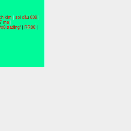
ch kim
|
soi cầu 888
|
47 me
|
/o8.trading/
|
RR88
|