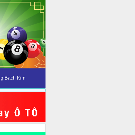
g Bạch Kim