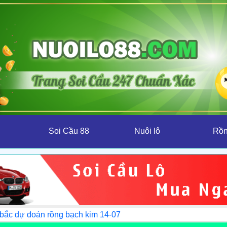
Soi Cầu 88
Nuôi lô
Rồn
 bắc dự đoán rồng bạch kim 14-07