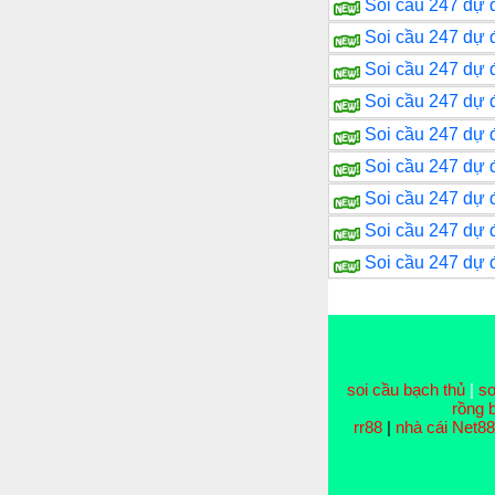
Soi cầu 247 dự 
Soi cầu 247 dự
Soi cầu 247 dự 
Soi cầu 247 dự
Soi cầu 247 dự
Soi cầu 247 dự
Soi cầu 247 dự
Soi cầu 247 dự
Soi cầu 247 dự
soi cầu bạch thủ
|
so
rồng 
rr88
|
nhà cái Net88