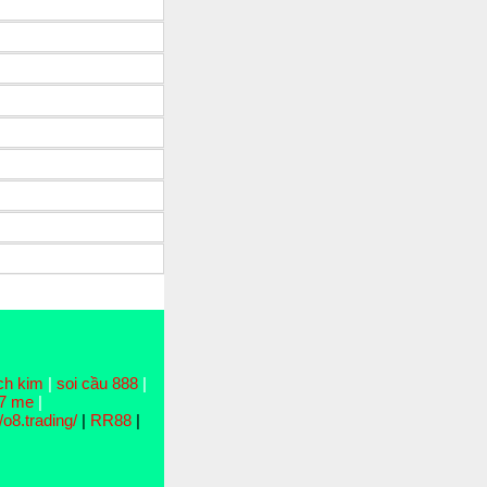
ch kim
|
soi cầu 888
|
47 me
|
/o8.trading/
|
RR88
|