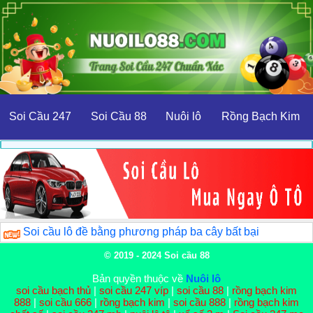
Soi Cầu 247
Soi Cầu 88
Nuôi lô
Rồng Bạch Kim
Soi cầu lô đề bằng phương pháp ba cây bất bại
© 2019 - 2024
Soi cầu 88
Bản quyền thuộc về
Nuôi lô
soi cầu bạch thủ
|
soi cầu 247 víp
|
soi cầu 88
|
rồng bạch kim
888
|
soi cầu 666
|
rồng bạch kim
|
soi cầu 888
|
rồng bạch kim