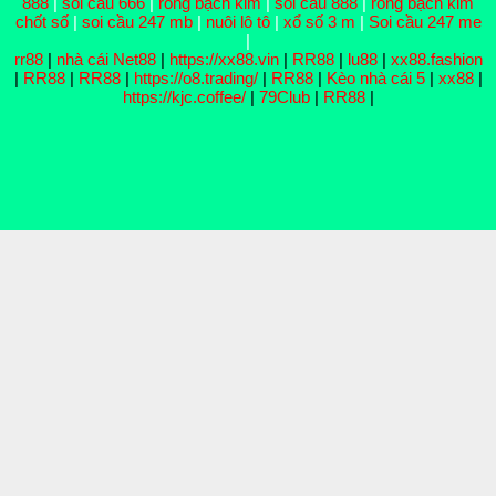
888
|
soi cầu 666
|
rồng bạch kim
|
soi cầu 888
|
rồng bạch kim
chốt số
|
soi cầu 247 mb
|
nuôi lô tô
|
xổ số 3 m
|
Soi cầu 247 me
|
rr88
|
nhà cái Net88
|
https://xx88.vin
|
RR88
|
lu88
|
xx88.fashion
|
RR88
|
RR88
|
https://o8.trading/
|
RR88
|
Kèo nhà cái 5
|
xx88
|
https://kjc.coffee/
|
79Club
|
RR88
|