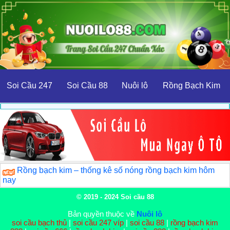
Soi Cầu 247
Soi Cầu 88
Nuôi lô
Rồng Bạch Kim
Rồng bạch kim – thống kê số nóng rồng bạch kim hôm
nay
© 2019 - 2024
Soi cầu 88
Bản quyền thuộc về
Nuôi lô
soi cầu bạch thủ
|
soi cầu 247 víp
|
soi cầu 88
|
rồng bạch kim