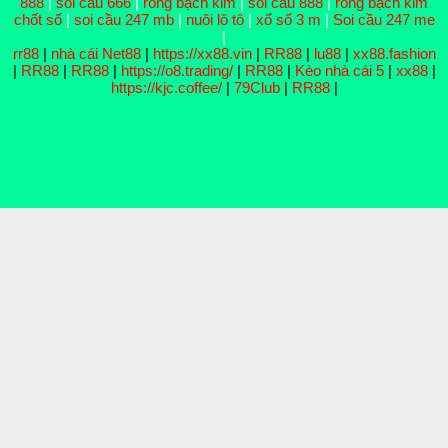
888
|
soi cầu 666
|
rồng bạch kim
|
soi cầu 888
|
rồng bạch kim
chốt số
|
soi cầu 247 mb
|
nuôi lô tô
|
xổ số 3 m
|
Soi cầu 247 me
|
rr88
|
nhà cái Net88
|
https://xx88.vin
|
RR88
|
lu88
|
xx88.fashion
|
RR88
|
RR88
|
https://o8.trading/
|
RR88
|
Kèo nhà cái 5
|
xx88
|
https://kjc.coffee/
|
79Club
|
RR88
|