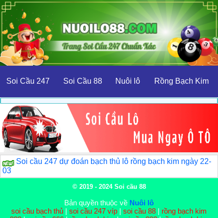
Soi Cầu 247
Soi Cầu 88
Nuôi lô
Rồng Bạch Kim
Soi cầu 247 dự đoán bạch thủ lô rồng bạch kim ngày 22-
03
© 2019 - 2024
Soi cầu 88
Bản quyền thuộc về
Nuôi lô
soi cầu bạch thủ
|
soi cầu 247 víp
|
soi cầu 88
|
rồng bạch kim