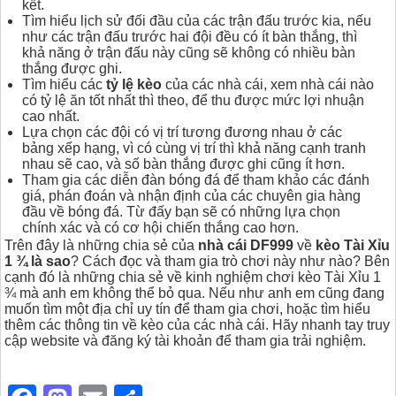
kết.
Tìm hiểu lịch sử đối đầu của các trận đấu trước kia, nếu
như các trận đấu trước hai đội đều có ít bàn thắng, thì
khả năng ở trận đấu này cũng sẽ không có nhiều bàn
thắng được ghi.
Tìm hiểu các
tỷ lệ kèo
của các nhà cái, xem nhà cái nào
có tỷ lệ ăn tốt nhất thì theo, để thu được mức lợi nhuận
cao nhất.
Lựa chọn các đội có vị trí tương đương nhau ở các
bảng xếp hạng, vì có cùng vị trí thì khả năng cạnh tranh
nhau sẽ cao, và số bàn thắng được ghi cũng ít hơn.
Tham gia các diễn đàn bóng đá để tham khảo các đánh
giá, phán đoán và nhận định của các chuyên gia hàng
đầu về bóng đá. Từ đấy bạn sẽ có những lựa chọn
chính xác và có cơ hội chiến thắng cao hơn.
Trên đây là những chia sẻ của
nhà cái DF999
về
kèo Tài Xỉu
1 ¾ là sao
? Cách đọc và tham gia trò chơi này như nào? Bên
cạnh đó là những chia sẻ về kinh nghiệm chơi kèo Tài Xỉu 1
¾ mà anh em không thể bỏ qua. Nếu như anh em cũng đang
muốn tìm một địa chỉ uy tín để tham gia chơi, hoặc tìm hiểu
thêm các thông tin về kèo của các nhà cái. Hãy nhanh tay truy
cập website và đăng ký tài khoản để tham gia trải nghiệm.