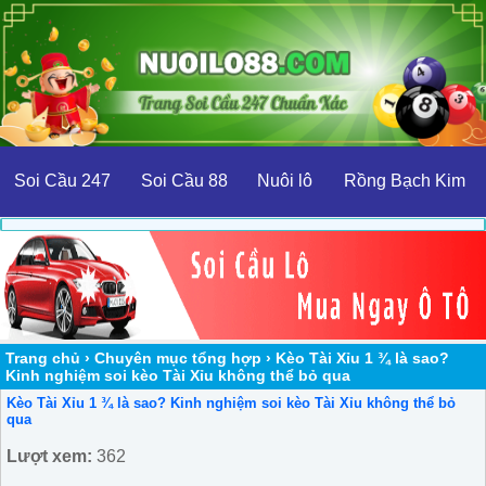
Soi Cầu 247
Soi Cầu 88
Nuôi lô
Rồng Bạch Kim
Trang chủ
›
Chuyên mục tổng hợp
›
Kèo Tài Xỉu 1 ¾ là sao?
Kinh nghiệm soi kèo Tài Xỉu không thể bỏ qua
Kèo Tài Xỉu 1 ¾ là sao? Kinh nghiệm soi kèo Tài Xỉu không thể bỏ
qua
Lượt xem:
362